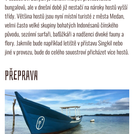
bungalovů, ale v dnešní době již nestačí na nároky hostů vyšší
třídy. Většina hostů jsou nyní místní turisté z města Medan,
velmi často velké skupiny bohatých Indonésanů čínského
původu, sezónní surfaři, baťůžkáři a nadšenci divoké fauny a
flory. Jakmile bude například letiště v přístavu Singkil nebo
jiné v provozu, bude do celého souostroví přicházet více hostů.
PŘEPRAVA