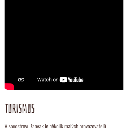
TURISMUS
V souostroví Banyak je několik malých provozovatelů