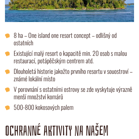
8 ha – One island one resort concept – odlišný od
ostatních
Existující malý resort o kapacitě min. 20 osob s malou
restaurací, potápěčským centrem atd.
Dlouholetá historie jakožto prvního resortu v souostroví –
známé lokální místo
V porovnání s ostatními ostrovy se zde vyskytuje výrazně
menší množství komárů
500-800 kokosových palem
OCHRANNÉ AKTIVITY NA NAŠEM