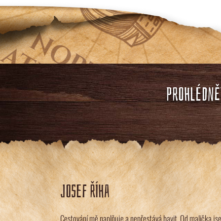
PROHLÉDNĚT
JOSEF ŘÍHA
Cestování mě naplňuje a nepřestává bavit. Od malička js