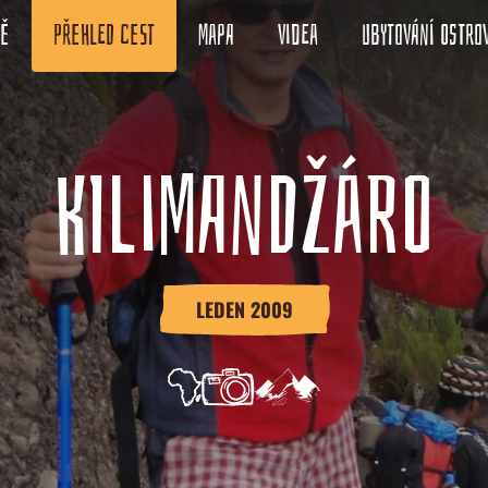
ně
Přehled cest
Mapa
Videa
Ubytování ostro
KILIMANDŽÁRO
LEDEN 2009