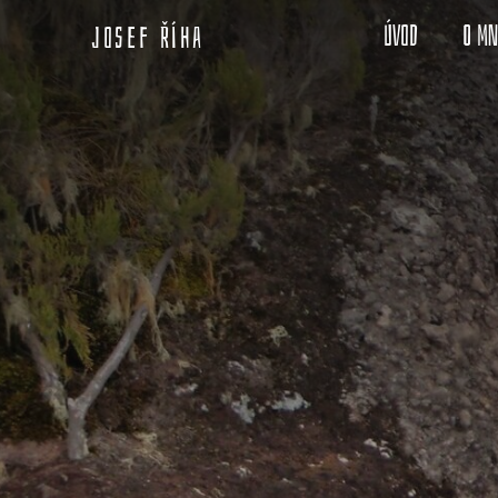
Úvod
O m
Josef Říha