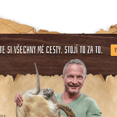
E SI VŠECHNY MÉ CESTY. STOJÍ TO ZA TO.
V
em v