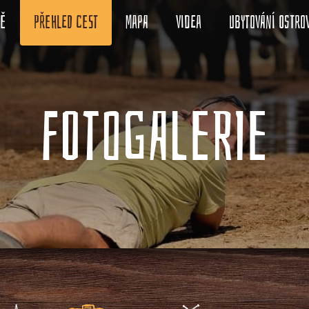
ně
Přehled cest
Mapa
Videa
Ubytování ostro
FOTOGALERIE