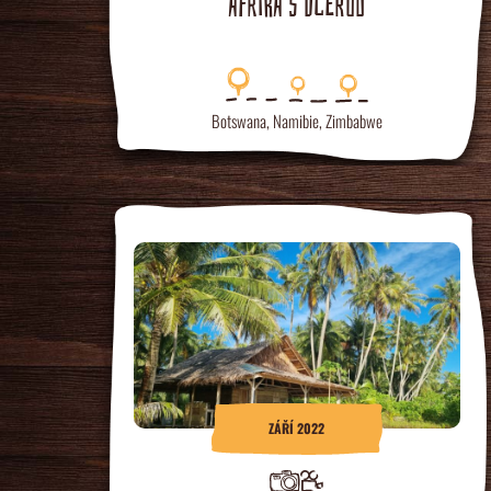
AFRIKA S DCEROU
Botswana
,
Namibie
,
Zimbabwe
ZÁŘÍ 2022