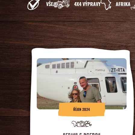
VŠE
4X4 VÝPRAVY
AFRIKA
ŘÍJEN 2024