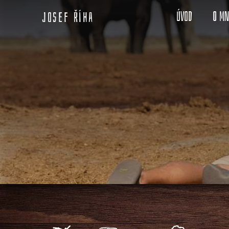
Úvod
O m
Josef Říha