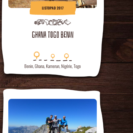
LISTOPAD 2017
GHANA TOGO BENIN
Benin
,
Ghana
,
Kamerun
,
Nigérie
,
Togo