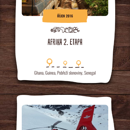
ŘÍJEN 2016
AFRIKA 2. ETAPA
Ghana
,
Guinea
,
Pobřeží slonoviny
,
Senegal