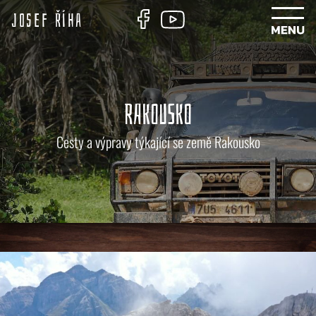
Josef Říha
RAKOUSKO
Cesty a výpravy týkající se země Rakousko