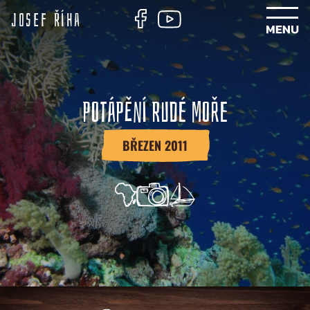
Josef Říha
POTÁPĚNÍ RUDÉ MOŘE
BŘEZEN 2011