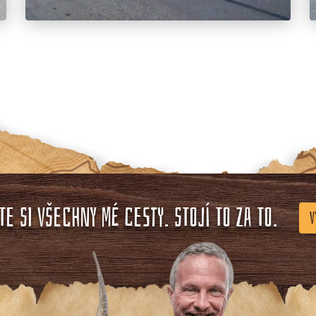
E SI VŠECHNY MÉ CESTY. STOJÍ TO ZA TO.
V