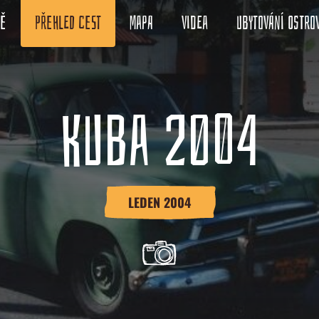
ně
Přehled cest
Mapa
Videa
Ubytování ostro
KUBA 2004
LEDEN 2004