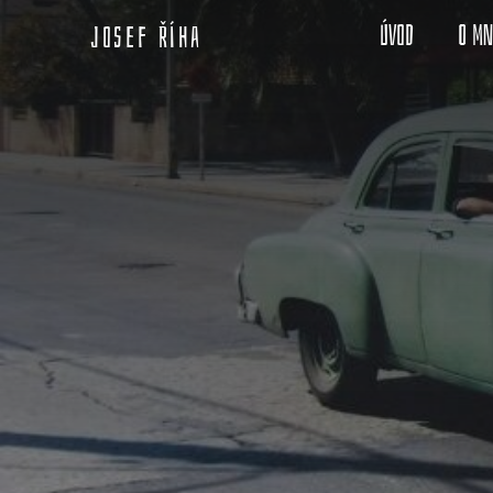
Úvod
O m
Josef Říha