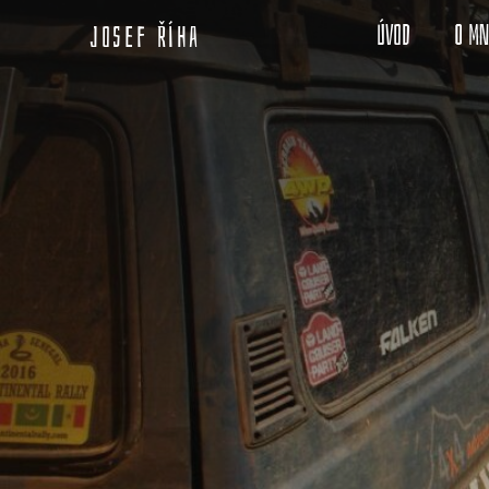
Úvod
O m
Josef Říha