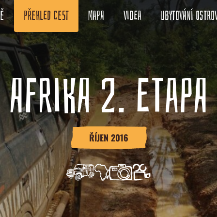
ně
Přehled cest
Mapa
Videa
Ubytování ostro
AFRIKA 2. ETAPA
ŘÍJEN 2016