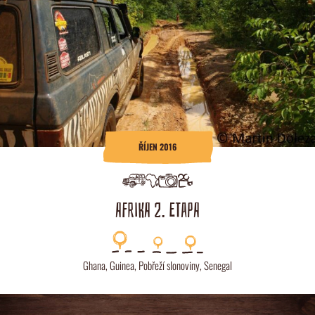
ŘÍJEN 2016
AFRIKA 2. ETAPA
Ghana
,
Guinea
,
Pobřeží slonoviny
,
Senegal