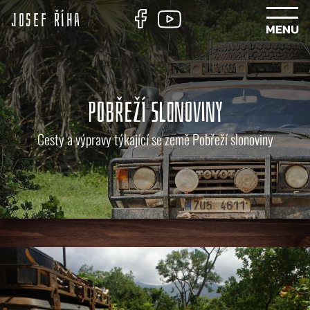
Josef Říha
POBŘEŽÍ SLONOVINY
Cesty a výpravy týkající se země Pobřeží slonoviny