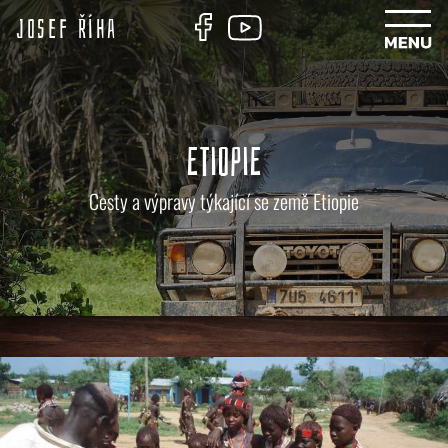
Josef Říha
ETIOPIE
Cesty a výpravy týkající se země Etiopie