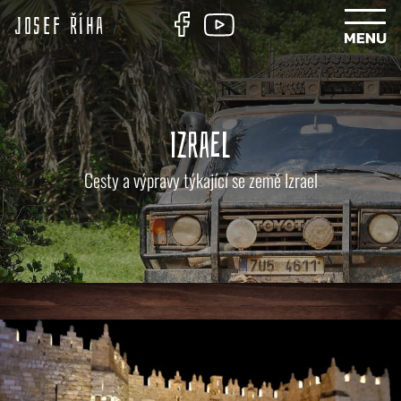
Josef Říha
IZRAEL
Cesty a výpravy týkající se země Izrael