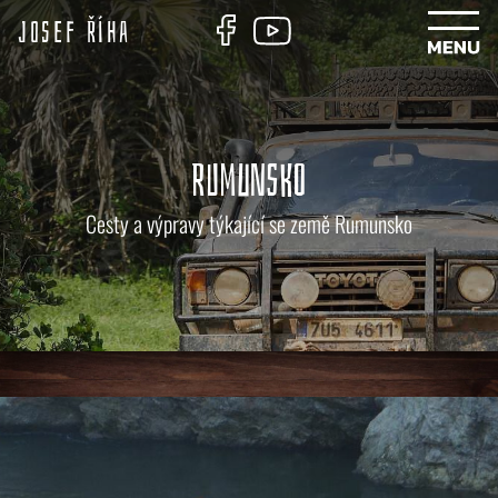
Josef Říha
RUMUNSKO
Cesty a výpravy týkající se země Rumunsko