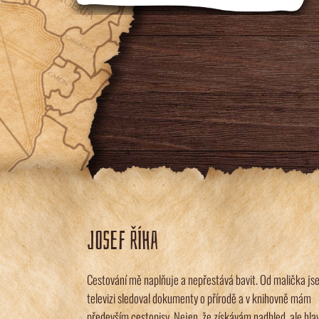
JOSEF ŘÍHA
Cestování mě naplňuje a nepřestává bavit. Od malička js
televizi sledoval dokumenty o přírodě a v knihovně mám
především cestopisy. Nejen, že získávám nadhled, ale hla