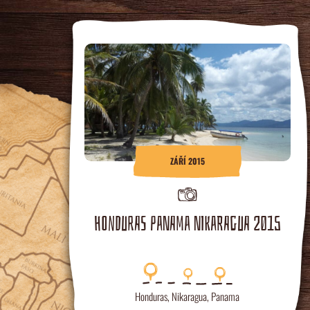
ZÁŘÍ 2015
HONDURAS PANAMA NIKARAGUA 2015
Honduras
,
Nikaragua
,
Panama