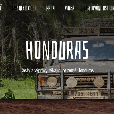
ně
Přehled cest
Mapa
Videa
Ubytování ostro
HONDURAS
Cesty a výpravy týkající se země Honduras