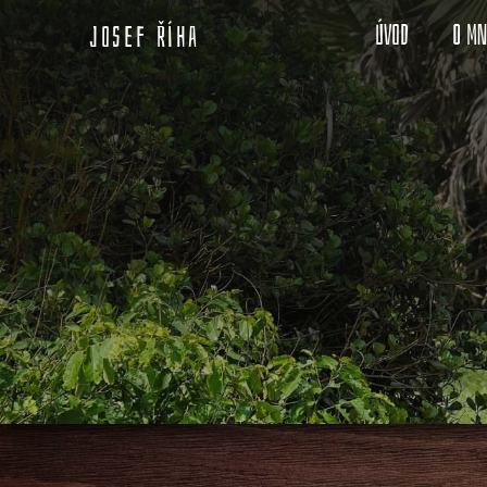
Úvod
O m
Josef Říha