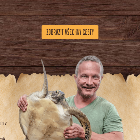
ZOBRAZIT VŠECHNY CESTY
em v
vně