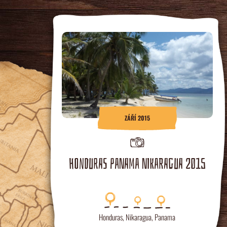
ZÁŘÍ 2015
HONDURAS PANAMA NIKARAGUA 2015
Honduras
,
Nikaragua
,
Panama