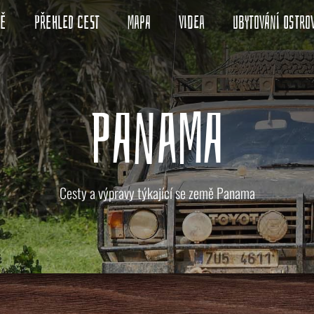
ně
Přehled cest
Mapa
Videa
Ubytování ostro
PANAMA
Cesty a výpravy týkající se země Panama