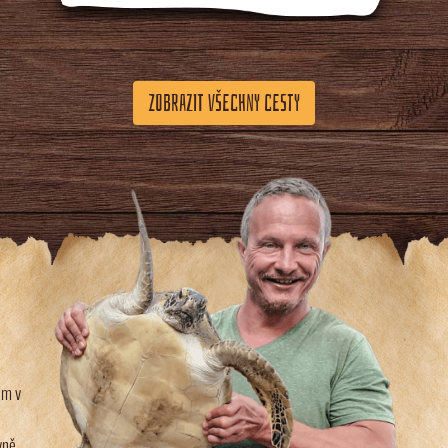
ZOBRAZIT VŠECHNY CESTY
em v
vně