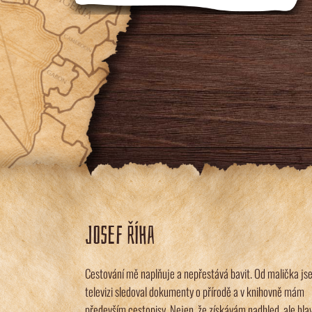
JOSEF ŘÍHA
Cestování mě naplňuje a nepřestává bavit. Od malička js
televizi sledoval dokumenty o přírodě a v knihovně mám
především cestopisy. Nejen, že získávám nadhled, ale hla