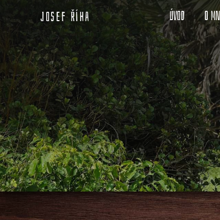
Úvod
O m
Josef Říha